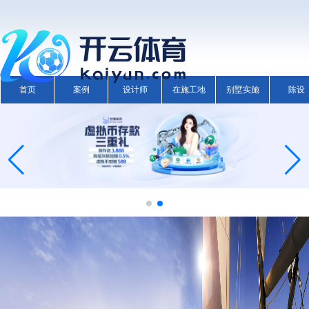
首页
案例
设计师
在施工地
别墅实施
陈设