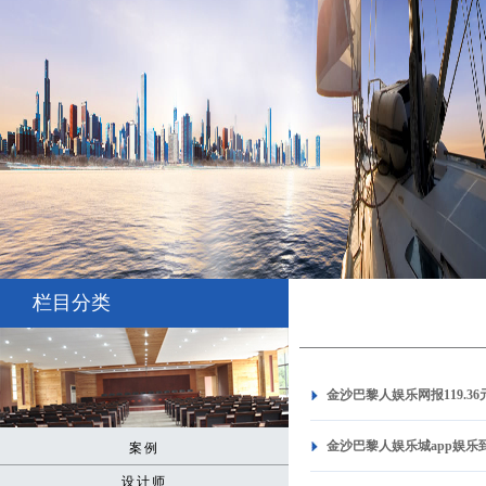
栏目分类
金沙巴黎人娱乐网报119.36元/张-金
金沙巴黎人娱乐城app娱乐到期赎回
案例
设计师